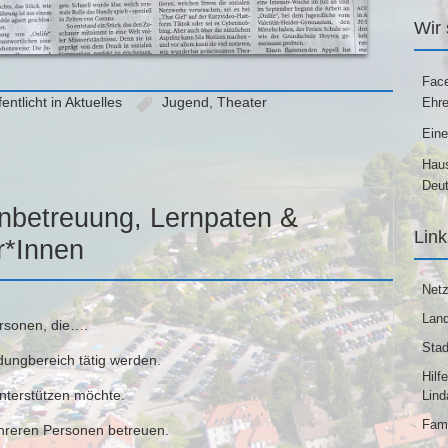
Wir
Face
entlicht in
Aktuelles
Jugend
,
Theater
Ehre
Eine
Haus
Deut
betreuung, Lernpaten &
Lin
r*Innen
Netz
Land
rsonen, die….
Stad
dungbereich tätig werden.
Hilf
unterstützen möchte.
Lind
Fami
hreren Personen betreuen.