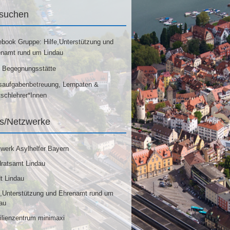
 suchen
book Gruppe: Hilfe,Unterstützung und
namt rund um Lindau
 Begegnungsstätte
aufgabenbetreuung, Lernpaten &
schlehrer*Innen
ks/Netzwerke
werk Asylhelfer Bayern
ratsamt Lindau
t Lindau
e,Unterstützung und Ehrenamt rund um
au
lienzentrum minimaxi