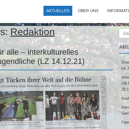
AKTUELLES
ÜBER UNS
INFORMAT
rs:
Redaktion
Suc
Aktu
 alle – interkulturelles
ugendliche (LZ 14.12.21)
Eine
für 
Info
OB-K
28.1
Ausb
Adve
Gem
Fare