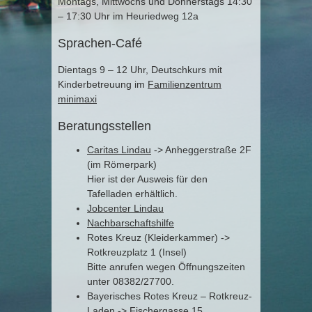
Montags, Mittwochs und Donnerstags 14:30
– 17:30 Uhr im Heuriedweg 12a
Sprachen-Café
Dientags 9 – 12 Uhr, Deutschkurs mit
Kinderbetreuung im
Familienzentrum
minimaxi
Beratungsstellen
Caritas Lindau
-> Anheggerstraße 2F
(im Römerpark)
Hier ist der Ausweis für den
Tafelladen erhältlich.
Jobcenter Lindau
Nachbarschaftshilfe
Rotes Kreuz (Kleiderkammer) ->
Rotkreuzplatz 1 (Insel)
Bitte anrufen wegen Öffnungszeiten
unter 08382/27700.
Bayerisches Rotes Kreuz – Rotkreuz-
Laden -> Fischergasse 15