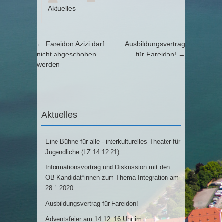
Aktuelles
Artikel-Navigation
←
Fareidon Azizi darf
Ausbildungsvertrag
nicht abgeschoben
für Fareidon!
→
werden
Aktuelles
Eine Bühne für alle - interkulturelles Theater für
Jugendliche (LZ 14.12.21)
Informationsvortrag und Diskussion mit den
OB-Kandidat*innen zum Thema Integration am
28.1.2020
Ausbildungsvertrag für Fareidon!
Adventsfeier am 14.12. 16 Uhr im