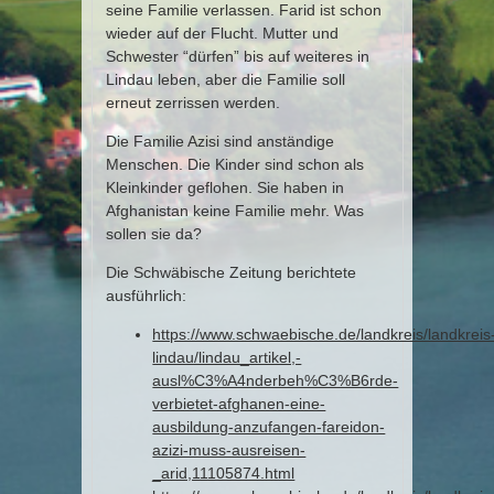
seine Familie verlassen. Farid ist schon
wieder auf der Flucht. Mutter und
Schwester “dürfen” bis auf weiteres in
Lindau leben, aber die Familie soll
erneut zerrissen werden.
Die Familie Azisi sind anständige
Menschen. Die Kinder sind schon als
Kleinkinder geflohen. Sie haben in
Afghanistan keine Familie mehr. Was
sollen sie da?
Die Schwäbische Zeitung berichtete
ausführlich:
https://www.schwaebische.de/landkreis/landkreis
lindau/lindau_artikel,-
ausl%C3%A4nderbeh%C3%B6rde-
verbietet-afghanen-eine-
ausbildung-anzufangen-fareidon-
azizi-muss-ausreisen-
_arid,11105874.html