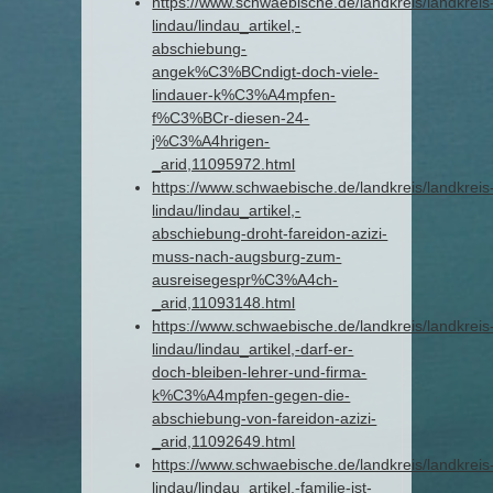
https://www.schwaebische.de/landkreis/landkreis
lindau/lindau_artikel,-
abschiebung-
angek%C3%BCndigt-doch-viele-
lindauer-k%C3%A4mpfen-
f%C3%BCr-diesen-24-
j%C3%A4hrigen-
_arid,11095972.html
https://www.schwaebische.de/landkreis/landkreis
lindau/lindau_artikel,-
abschiebung-droht-fareidon-azizi-
muss-nach-augsburg-zum-
ausreisegespr%C3%A4ch-
_arid,11093148.html
https://www.schwaebische.de/landkreis/landkreis
lindau/lindau_artikel,-darf-er-
doch-bleiben-lehrer-und-firma-
k%C3%A4mpfen-gegen-die-
abschiebung-von-fareidon-azizi-
_arid,11092649.html
https://www.schwaebische.de/landkreis/landkreis
lindau/lindau_artikel,-familie-ist-