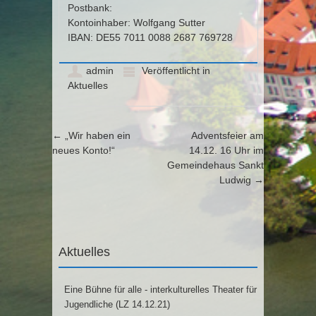
Postbank:
Kontoinhaber: Wolfgang Sutter
IBAN: DE55 7011 0088 2687 769728
admin
Veröffentlicht in
Aktuelles
Artikel-Navigation
←
„Wir haben ein
Adventsfeier am
neues Konto!“
14.12. 16 Uhr im
Gemeindehaus Sankt
Ludwig
→
Aktuelles
Eine Bühne für alle - interkulturelles Theater für
Jugendliche (LZ 14.12.21)