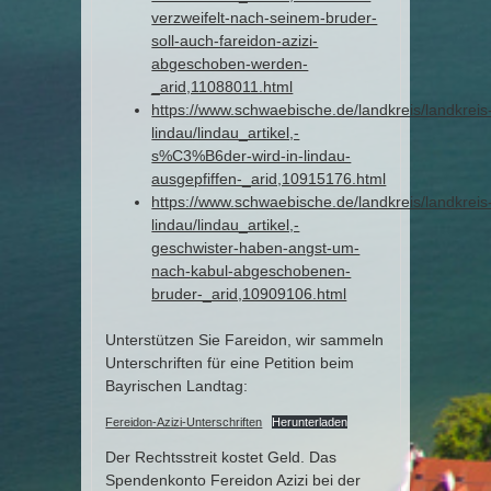
verzweifelt-nach-seinem-bruder-
soll-auch-fareidon-azizi-
abgeschoben-werden-
_arid,11088011.html
https://www.schwaebische.de/landkreis/landkreis
lindau/lindau_artikel,-
s%C3%B6der-wird-in-lindau-
ausgepfiffen-_arid,10915176.html
https://www.schwaebische.de/landkreis/landkreis
lindau/lindau_artikel,-
geschwister-haben-angst-um-
nach-kabul-abgeschobenen-
bruder-_arid,10909106.html
Unterstützen Sie Fareidon, wir sammeln
Unterschriften für eine Petition beim
Bayrischen Landtag:
Fereidon-Azizi-Unterschriften
Herunterladen
Der Rechtsstreit kostet Geld. Das
Spendenkonto Fereidon Azizi bei der